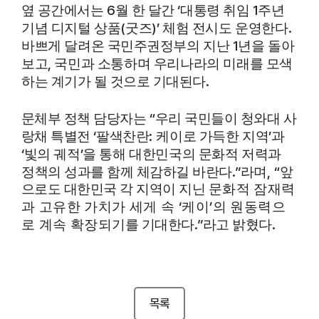
6
‘
1
옆 공간에서는
월 한 달간
대통령 취임
주년
(
)’
.
기념 디지털 상품
굿즈
체험 전시도 운영한다
1
바쁘게 달려온
국민주권정부
의 지난
년을 돌아
,
보고
국민과 소통하며 우리나라의 미래를 모색
.
하는
계기가 될 것으로 기대된다
“
문체부 정책 담당자는
우리 국민들이 청와대 사
‘
:
’
랑채 특별전
팔색찬란
케이로 가득한 지역
과
‘
’
빛의 궤적
을 통해 대한민국의 문화적 저력과
.”
, “
정책의
성과를 함께 체감하길 바란다
라며
앞
으로도 대한민국 각 지역이 지닌
문화적 잠재력
‘
’
과 고유한 가치가 세게 속
케이
의 원동력으
.”
.
로 계속 확장되
기를 기대한다
라고 밝혔다
목록