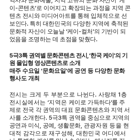
역사와 문화예술
지역 고유의 문화 자산이
케
-
’
이
콘텐츠
로 이어지고 확장되는 과정을
지역 콘
텐츠 전시와 미디어아트를 통해
입체적으로 선
.
보인다
특히 대한민국의 다양한 지역에 축적된
‘
-
’
문화적 자산이
오늘날
케이
컬처
의 기반이 되
.
었음을 조명하는 데 초점을 맞췄다
5
3
,
‘
’
극
특 권역별 문화콘텐츠
전시
한국 케이
의 기
원 몰입형 영상콘텐츠로 소개
‘
’
매주 수요일
문화요일
에 공연 등 다양한 문화
행사도 개최
.
1
전시
는 크게 두 부분으로 나뉜다
사랑채
층
‘
’
전시실에서는
지역은
케
이로 가득하다
를 주
제로 전국 각 권역의 대표 문화콘텐츠와 지역 서
. 5
3
사를
소개한다
극
특 권역을 중심으로 지역의
,
,
,
공연과 미식
공예
생활문화
관광자원 등을 현
,
대적 감각으로 재구성해
대한민국 어디에서