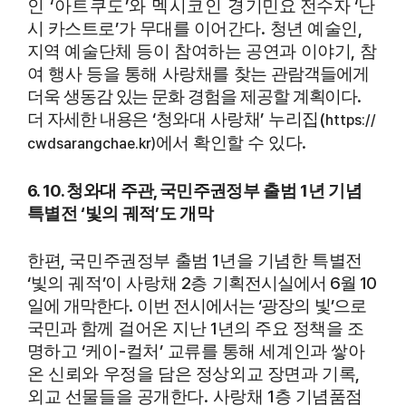
‘
’
‘
인
아트쿠도
와 멕시코인 경
기민요 전수자
난
’
.
,
시 카스트로
가 무대를 이어간다
청년 예술인
,
지역
예술단체 등이 참여하는 공연과 이야기
참
여 행사 등을 통해 사랑채를 찾는
관람객들에게
.
더욱 생동감 있는 문화 경험을 제공할 계획이다
‘
’
(
더
자세한 내용은
청와대 사랑채
누리집
https://
.
에서 확인할 수 있다
cwdsarangchae.kr)
6. 10.
,
1
청와대 주관
국민주권정부 출범
년 기념
‘
’
특별전
빛의 궤적
도 개막
,
1
한편
국민주권정부 출범
년을 기념한 특별전
‘
’
2
6
10
빛의 궤적
이 사랑채
층
기획전시실에서
월
.
‘
’
일에 개막한다
이번 전시에서는
광장의 빛
으로
1
국민과
함께 걸어온 지난
년의 주요 정책을 조
‘
-
’
명하고
케이
컬처
교류를 통해
세계인과 쌓아
,
온 신뢰와 우정을 담은 정상외교 장면과 기록
.
1
외교 선물들을
공개한다
사랑채
층 기념품점