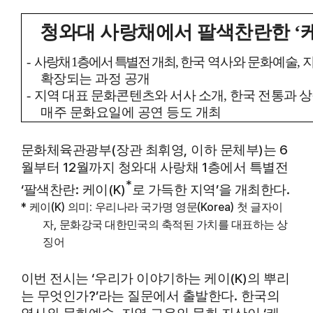
청와대 사랑채에서 팔색찬란한
‘
-
사랑채
1
층에서 특별전
개최
,
한국 역사와 문화예술
,
확장되는 과정 공개
-
지역 대표 문화콘텐츠와 서사 소개
,
한국 전통과 
매주 문화요일에 공연 등도 개최
(
,
)
6
문화체육관광부
장관 최휘영
이하 문체부
는
12
1
월부터
월까지
청와대 사랑채
층에서 특별전
*
‘
:
(K)
’
.
팔색찬란
케이
로 가득한 지역
을 개최한다
*
(K)
:
(Korea)
케이
의미
우리나라 국가명 영문
첫 글자이
,
자
문화강국 대한민국의 축적된 가치를 대표하는 상
징어
‘
(K)
이번 전시는
우리가 이야기하는 케이
의 뿌리
?’
.
는 무엇인가
라는 질문에서 출발한다
한국의
,
‘