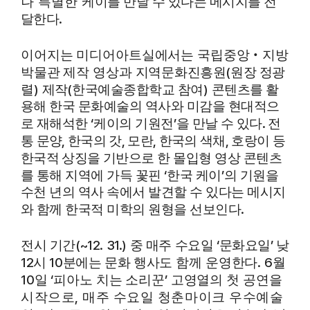
나 특별한 케
이를 만날 수 있다는 메시지를 전
.
달한다
이어지는 미디어아트실에서는 국립중앙
‧
지방
(
박물관 제작 영상과 지역문화
진흥원
원장 정광
)
(
)
렬
제작
한국예술종합학교 참여
콘텐츠를 활
용해 한국 문화예술의 역사와 미감을 현대적으
‘
’
.
로 재해석한
케이의 기원전
을 만날
수 있다
전
,
,
,
,
통 문양
한국의 갓
모란
한국의 색채
호랑이 등
한국적 상징을
기반으로 한 몰입형 영상 콘텐츠
‘
’
를 통해 지역에 가득 꽃핀
한국 케이
의 기원을
수천 년의 역사 속에서 발견할 수 있다는 메시지
.
와 함께 한국적 미학의 원형을 선보인다
(~12. 31.)
‘
’
전시 기간
중 매주 수요일
문화요일
낮
12
10
.
6
시
분에는
문화
행사도 함께 운영한다
월
10
‘
’
일
피아노 치는 소리꾼
고영열의 첫 공연을
,
시작으로
매주 수요일 청춘마이크 우수예술