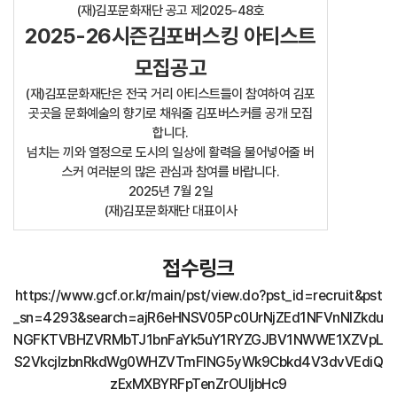
(재)김포문화재단 공고 제2025-48호
2025-26시즌김포버스킹 아티스트
모집공고
(재)김포문화재단은 전국 거리 아티스트들이 참여하여 김포
곳곳을 문화예술의 향기로 채워줄 김포버스커를 공개 모집
합니다.
넘치는 끼와 열정으로 도시의 일상에 활력을 불어넣어줄 버
스커 여러분의 많은 관심과 참여를 바랍니다.
2025년 7월 2일
(재)김포문화재단 대표이사
접수링크
https://www.gcf.or.kr/main/pst/view.do?pst_id=recruit&pst
_sn=4293&search=ajR6eHNSV05Pc0UrNjZEd1NFVnNIZkdu
NGFKTVBHZVRMbTJ1bnFaYk5uY1RYZGJBV1NWWE1XZVpL
S2VkcjIzbnRkdWg0WHZVTmFING5yWk9Cbkd4V3dvVEdiQ
zExMXBYRFpTenZrOUljbHc9