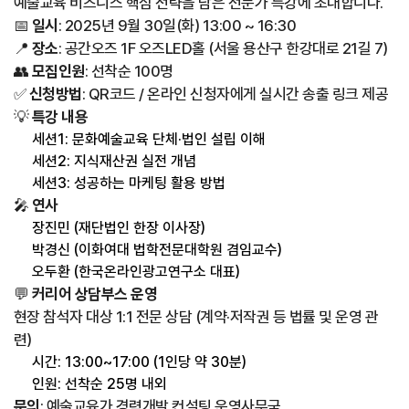
예술교육 비즈니스 핵심 전략을 담은 전문가 특강에 초대합니다.
📅
일시
: 2025년 9월 30일(화) 13:00 ~ 16:30
📍
장소
: 공간오즈 1F 오즈LED홀 (서울 용산구 한강대로 21길 7)
👥
모집인원
: 선착순 100명
✅
신청방법
: QR코드 / 온라인 신청자에게 실시간 송출 링크 제공
💡
특강 내용
세션1: 문화예술교육 단체·법인 설립 이해
세션2: 지식재산권 실전 개념
세션3: 성공하는 마케팅 활용 방법
🎤
연사
장진민 (재단법인 한장 이사장)
박경신 (이화여대 법학전문대학원 겸임교수)
오두환 (한국온라인광고연구소 대표)
💬
커리어 상담부스 운영
현장 참석자 대상 1:1 전문 상담 (계약·저작권 등 법률 및 운영 관
련)
시간: 13:00~17:00 (1인당 약 30분)
인원: 선착순 25명 내외
문의
:
예술교육가
경력개발
컨설팅
운영사무국