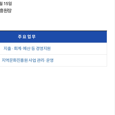
월
15
일
흥원장
주 요 업 무
지출 · 회계· 예산 등 경영지원
지역문화진흥원 사업 관리· 운영