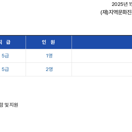
025
년
1
(
재
)
지역문화진
직 급
인 원
5급
1명
5급
2명
람 및 지원