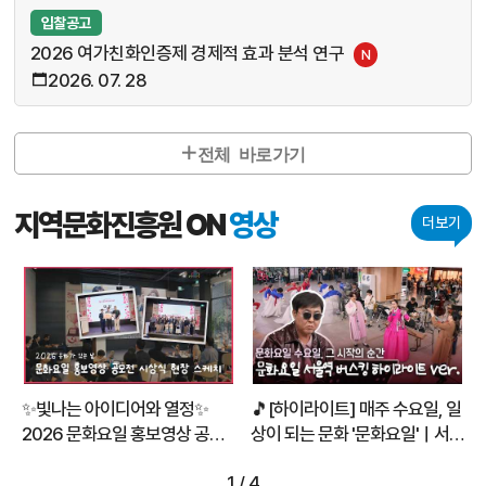
입찰공고
2026 여가친화인증제 경제적 효과 분석 연구
N
2026. 07. 28
전체 바로가기
지역문화진흥원 ON
영상
더보기
역
✨빛나는 아이디어와 열정✨
🎵[하이라이트] 매주 수요일, 일
2026 문화요일 홍보영상 공모
상이 되는 문화 '문화요일'ㅣ서울
전 시상식 현장 스케치 🏆
역 버스킹 현장 스케치
1
/
4