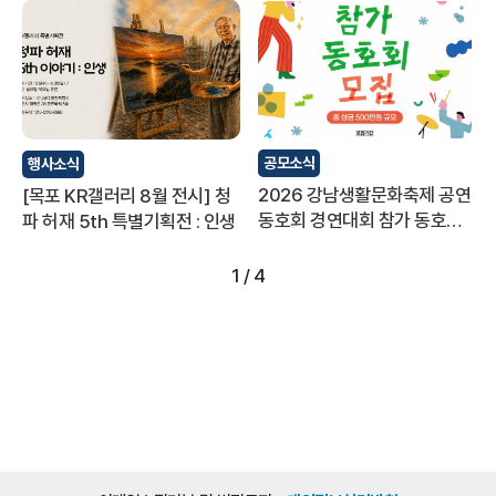
공모소식
행사소식
2026 강남생활문화축제 공연
[목포 KR갤러리 8월 전시] 청
동호회 경연대회 참가 동호회
파 허재 5th 특별기획전 : 인생
모집
1
/
4