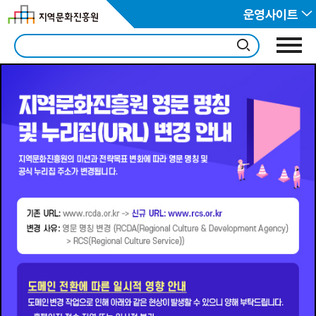
운영사이트
2
/
4
알림소식