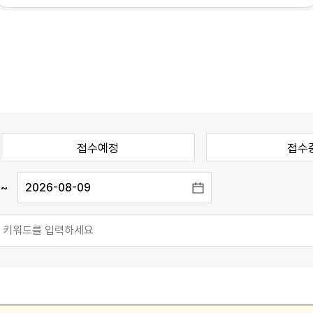
접수예정
접수
~